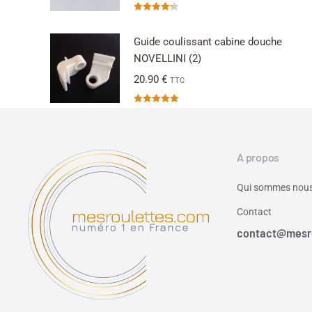
Note
4.25
sur 5
Guide coulissant cabine douche
NOVELLINI (2)
20.90
€
TTC
Note
5.00
sur 5
A propos
Qui sommes nous
Contact
contact@mesr