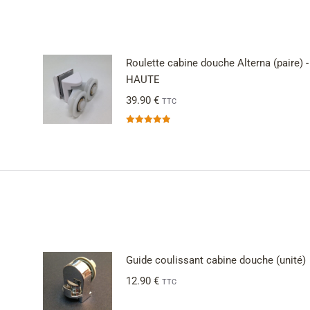
Roulette cabine douche Alterna (paire) -
HAUTE
39.90
€
TTC
Note
5.00
sur 5
Guide coulissant cabine douche (unité)
12.90
€
TTC