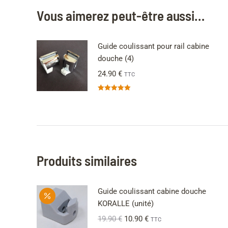
Vous aimerez peut-être aussi…
Guide coulissant pour rail cabine
douche (4)
24.90
€
TTC
Note
5.00
sur 5
Produits similaires
Guide coulissant cabine douche
KORALLE (unité)
19.90
€
10.90
€
TTC