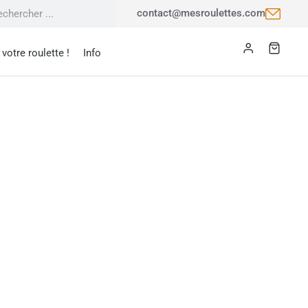
contact@mesroulettes.com
votre roulette !
Info