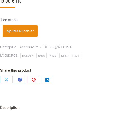
19.90
€
TTC
1 en stock
Ajouter au panier
Catégorie :
Accessoire
UGS :
Q/R1 019 C
Étiquettes :
BREUER
FARA
K826
K827
K828
Share this product
Description