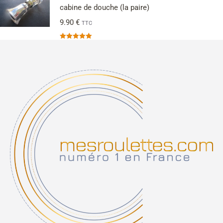
cabine de douche (la paire)
9.90
€
TTC
Note
5.00
sur 5