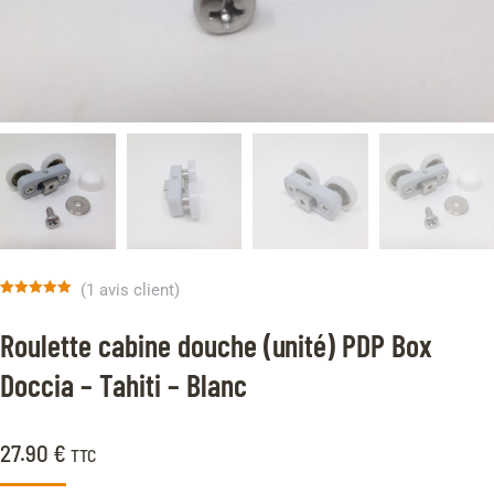
(
1
avis client)
Noté
1
5.00
sur 5 basé
Roulette cabine douche (unité) PDP Box
sur
notation
client
Doccia – Tahiti – Blanc
27.90
€
TTC