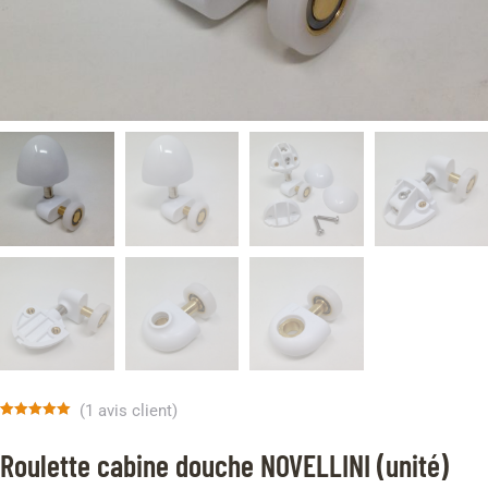
(
1
avis client)
Noté
1
5.00
sur 5 basé
Roulette cabine douche NOVELLINI (unité)
sur
notation
client