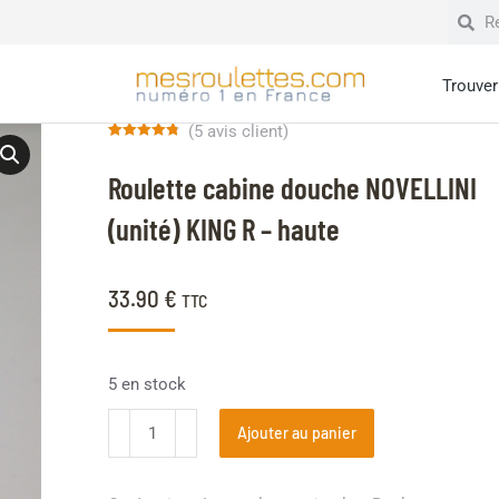
Trouver 
(
5
avis client)
Noté
5
4.80
sur 5
Roulette cabine douche NOVELLINI
basé sur
notations
client
(unité) KING R – haute
33.90
€
TTC
5 en stock
Ajouter au panier