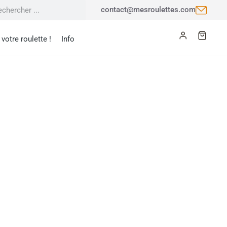
contact@mesroulettes.com
votre roulette !
Info