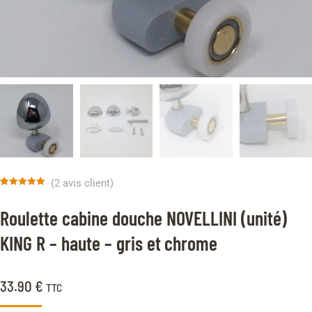
(
2
avis client)
Noté
2
5.00
sur 5 basé
Roulette cabine douche NOVELLINI (unité)
sur
notations
client
KING R – haute – gris et chrome
33.90
€
TTC