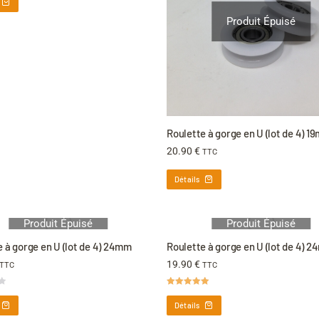
Produit Épuisé
Roulette à gorge en U (lot de 4) 1
20.90
€
TTC
Détails
Produit Épuisé
Produit Épuisé
 à gorge en U (lot de 4) 24mm
Roulette à gorge en U (lot de 4) 
19.90
€
TTC
TTC
Note
5.00
sur 5
Détails