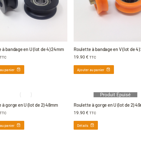
e à bandage en U (lot de 4) 24mm
Roulette à bandage en V (lot de 4
19.90
€
TTC
TTC
 au panier
Ajouter au panier
Produit Épuisé
 à gorge en U (lot de 2) 48mm
Roulette à gorge en U (lot de 2) 
19.90
€
TTC
TTC
 au panier
Détails