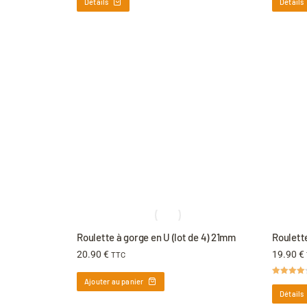
Détails
Détails
Roulette à gorge en U (lot de 4) 21mm
Roulette
20.90
€
19.90
€
TTC
Ajouter au panier
Note
4.00
sur 5
Détails