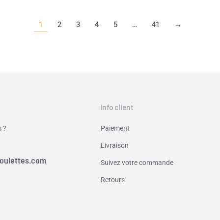
1
2
3
4
5
…
41
→
Info client
 ?
Paiement
Livraison
oulettes.com
Suivez votre commande
Retours