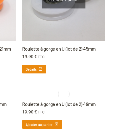
) 21mm
Roulette à gorge en U (lot de 2) 45mm
19.90
€
TTC
Détails
49mm
Roulette à gorge en U (lot de 2) 49mm
19.90
€
TTC
Ajouter au panier