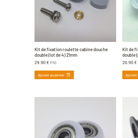
Kit de fixation roulette cabine douche
Kit de f
double (lot de 4) 21mm
double 
29.90
€
20.90
€
TTC
Ajouter au panier
Ajouter