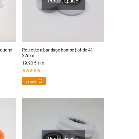
Produit Épuisé
 douche
Roulette à bandage bombé (lot de 4)
22mm
19.90
€
TTC
Note
5.00
sur 5
Détails
Produit Épuisé