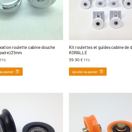
ixation roulette cabine douche
Kit roulettes et guides cabine de
(paire) 21mm
KORALLE
59.90
€
TTC
TTC
 au panier
Ajouter au panier