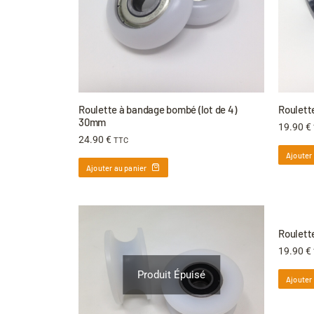
Roulette à bandage bombé (lot de 4)
Roulett
30mm
19.90
€
24.90
€
TTC
Ajouter
Ajouter au panier
Roulette
19.90
€
Produit Épuisé
Ajouter