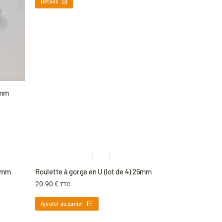
Détails
9mm
24mm
Roulette à gorge en U (lot de 4) 25mm
20.90
€
TTC
Ajouter au panier