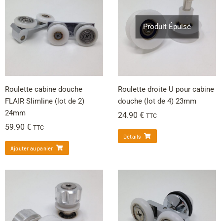
Produit Épuisé
Roulette cabine douche
Roulette droite U pour cabine
FLAIR Slimline (lot de 2)
douche (lot de 4) 23mm
24mm
24.90
€
TTC
59.90
€
TTC
Détails
Ajouter au panier