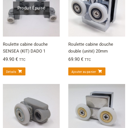
Produit Épuisé
Roulette cabine douche
Roulette cabine douche
SENSEA (KIT) DADO 1
double (unité) 20mm
49.90
€
69.90
€
TTC
TTC
Détails
Ajouter au panier