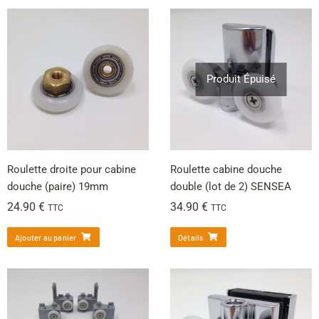
Produit Épuisé
Roulette droite pour cabine
Roulette cabine douche
douche (paire) 19mm
double (lot de 2) SENSEA
24.90
€
34.90
€
TTC
TTC
Ajouter au panier
Détails