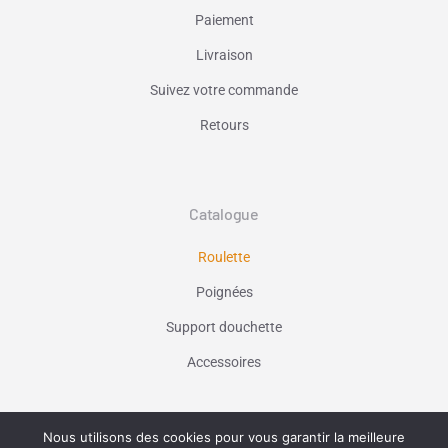
Paiement
Livraison
Suivez votre commande
Retours
Catalogue
Roulette
Poignées
Support douchette
Accessoires
Nous utilisons des cookies pour vous garantir la meilleure
Vaniseo - votre agence web à Marseille -