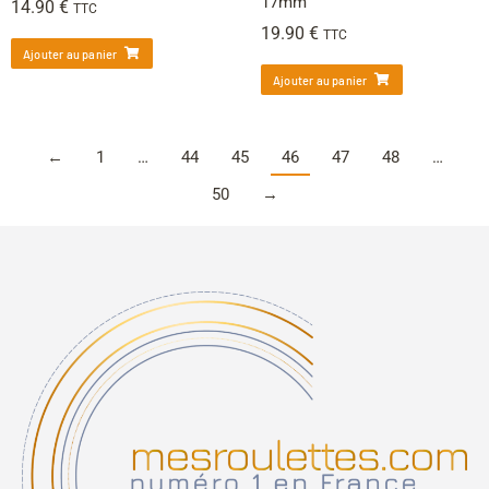
17mm
14.90
€
TTC
19.90
€
TTC
Ajouter au panier
Ajouter au panier
←
1
…
44
45
46
47
48
…
50
→