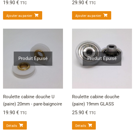
19.90
€
29.90
€
TTC
TTC
Ajouter au panier
Ajouter au panier
Produit Épuisé
Produit Épuisé
Roulette cabine douche U
Roulette cabine douche
(paire) 20mm - pare-baignoire
(paire) 19mm GLASS
19.90
€
25.90
€
TTC
TTC
Détails
Détails