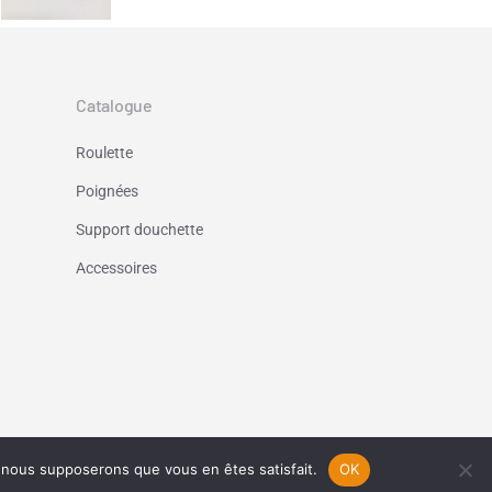
Catalogue
Roulette
Poignées
Support douchette
Accessoires
e, nous supposerons que vous en êtes satisfait.
OK