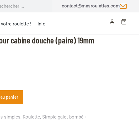
contact@mesroulettes.com
votre roulette !
Info
pour cabine douche (paire) 19mm
 au panier
es simples
,
Roulette
,
Simple galet bombé