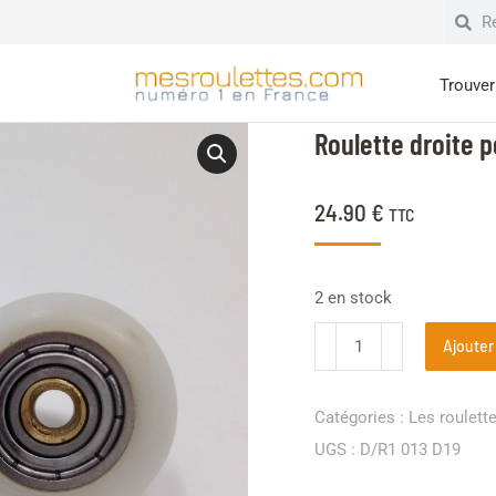
Trouver 
Roulette droite 
24.90
€
TTC
2 en stock
Ajouter
Catégories :
Les roulett
UGS :
D/R1 013 D19