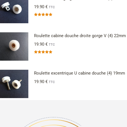
19.90
€
TTC
Note
5.00
sur 5
Roulette cabine douche droite gorge V (4) 22mm
19.90
€
TTC
Note
5.00
sur 5
Roulette excentrique U cabine douche (4) 19mm
19.90
€
TTC