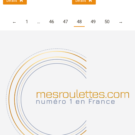
Détails
Détails
←
1
…
46
47
48
49
50
→