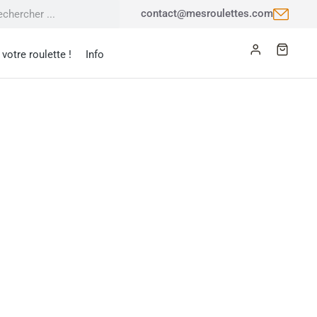
contact@mesroulettes.com
votre roulette !
Info