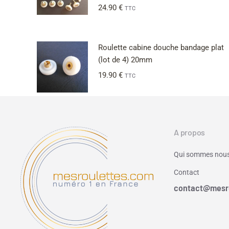
24.90
€
TTC
Roulette cabine douche bandage plat
(lot de 4) 20mm
19.90
€
TTC
A propos
Qui sommes nous
Contact
contact@mesr