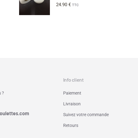
24.90
€
TTC
Info client
 ?
Paiement
Livraison
oulettes.com
Suivez votre commande
Retours