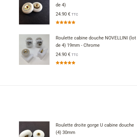
de 4)
24.90
€
TTC
Note
4.94
sur 5
Roulette cabine douche NOVELLINI (lot
de 4) 19mm - Chrome
24.90
€
TTC
Note
5.00
sur 5
Roulette droite gorge U cabine douche
(4) 30mm