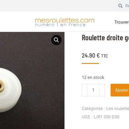
Trouver 
Roulette droite 
24.90
€
TTC
12 en stock
Ajouter
Catégories :
Les roulett
UGS :
L/R1 030 D30