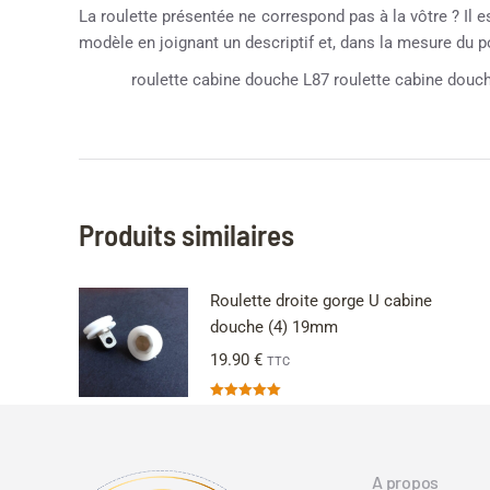
La roulette présentée ne correspond pas à la vôtre ? Il e
modèle en joignant un descriptif et, dans la mesure du 
roulette cabine douche L87 roulette cabine douch
Produits similaires
Roulette droite gorge U cabine
douche (4) 19mm
19.90
€
TTC
Note
5.00
sur 5
A propos