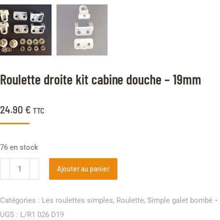
Roulette droite kit cabine douche – 19mm
24.90
€
TTC
76 en stock
Ajouter au panier
Catégories :
Les roulettes simples
,
Roulette
,
Simple galet bombé
UGS :
L/R1 026 D19