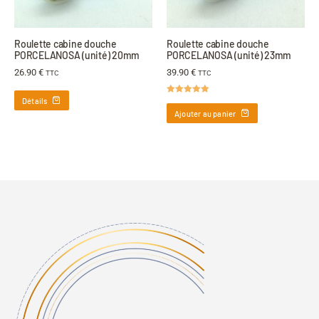
Roulette cabine douche
Roulette cabine douche
PORCELANOSA (unité) 20mm
PORCELANOSA (unité) 23mm
26.90
€
39.90
€
TTC
TTC
Détails
Note
5.00
sur 5
Ajouter au panier