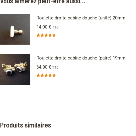
Vous aimerez peut-être aussi…
Roulette droite cabine douche (unité) 20mm
14.90
€
TTC
Note
4.75
sur 5
Roulette droite cabine douche (paire) 19mm
64.90
€
TTC
Note
4.88
sur 5
Produits similaires