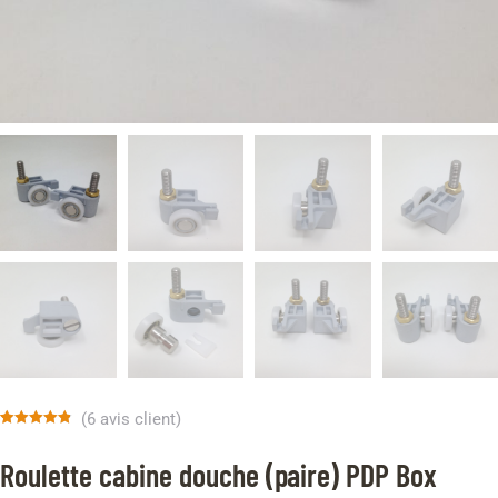
(
6
avis client)
Noté
6
4.83
sur 5
Roulette cabine douche (paire) PDP Box
basé sur
notations