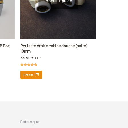
Produit Épuisé
DP Box
Roulette droite cabine douche (paire)
19mm
64.90
€
TTC
Note
4.88
sur 5
Détails
Catalogue