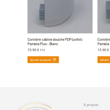
Cornière cabine douche PDP (unité)
Cornièr
Pamela Plus - Blanc
Pamela 
15.90
€
15.90
€
TTC
Ajouter au panier
Détails
A propos