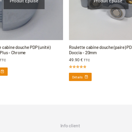
Produit Épuisé
Produit Épuisé
e cabine douche PDP (unité)
Roulette cabine douche (paire) P
Plus - Chrome
Doccia - 20mm
49.90
€
TTC
TTC
Note
4.83
sur 5
Détails
Info client