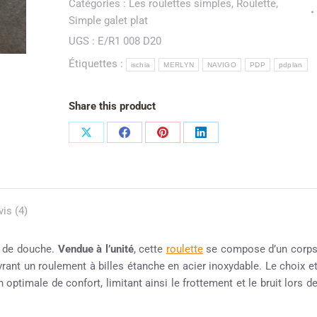
Catégories :
Les roulettes simples
,
Roulette
,
Simple galet plat
UGS :
E/R1 008 D20
Étiquettes :
ischia
MERLYN
NAVIGO
PDP
pdplan
Share this product
vis (4)
e de douche.
Vendue à l’unité
, cette
roulette
se compose d’un corp
uvrant un roulement à billes étanche en acier inoxydable. Le choix e
 optimale de confort, limitant ainsi le frottement et le bruit lors d