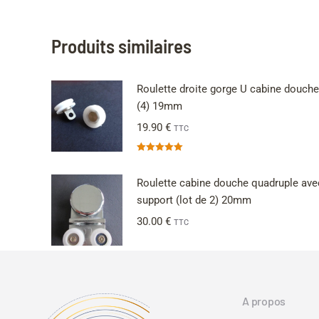
Produits similaires
Roulette droite gorge U cabine douche
(4) 19mm
19.90
€
TTC
Note
5.00
sur 5
Roulette cabine douche quadruple ave
support (lot de 2) 20mm
30.00
€
TTC
A propos