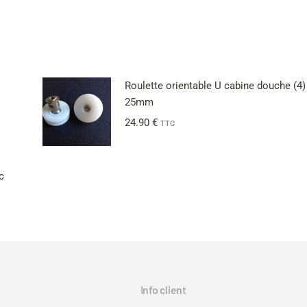
Roulette orientable U cabine douche (4)
25mm
24.90
€
TTC
c
Info client