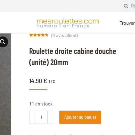
Trouver 
(
4
avis client)
Noté
4
4.75
sur 5
Roulette droite cabine douche
basé sur
notations
client
(unité) 20mm
14.90
€
TTC
11 en stock
Ajouter au panier