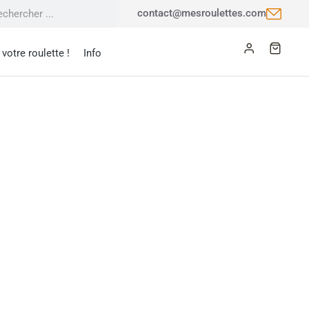
contact@mesroulettes.com
votre roulette !
Info