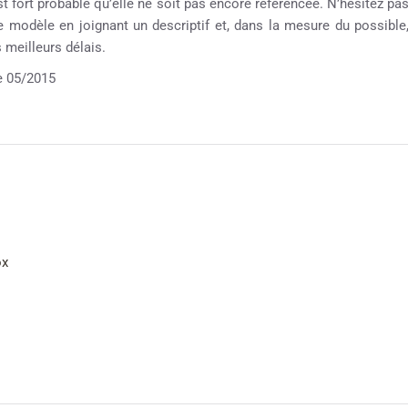
st fort probable qu’elle ne soit pas encore référencée. N’hésitez pa
re modèle en joignant un descriptif et, dans la mesure du possible
meilleurs délais.
 05/2015
ox