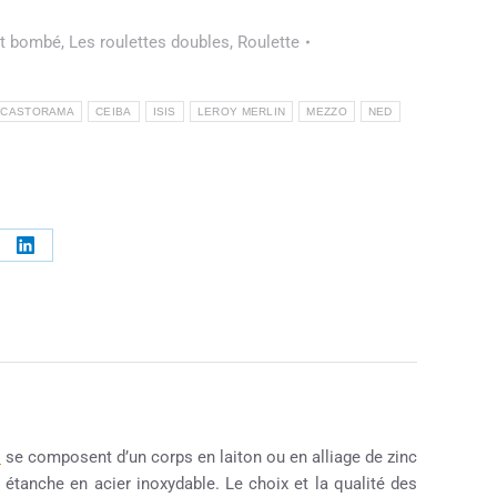
et bombé
,
Les roulettes doubles
,
Roulette
CASTORAMA
CEIBA
ISIS
LEROY MERLIN
MEZZO
NED
s
se composent d’un corps en laiton ou en alliage de zinc
 étanche en acier inoxydable. Le choix et la qualité des