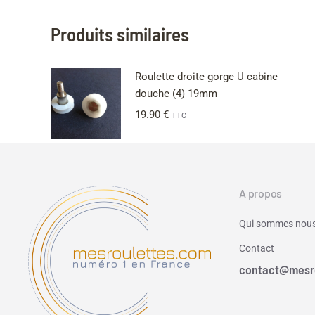
Produits similaires
Roulette droite gorge U cabine
douche (4) 19mm
19.90
€
TTC
A propos
Qui sommes nous
Contact
contact@mesr