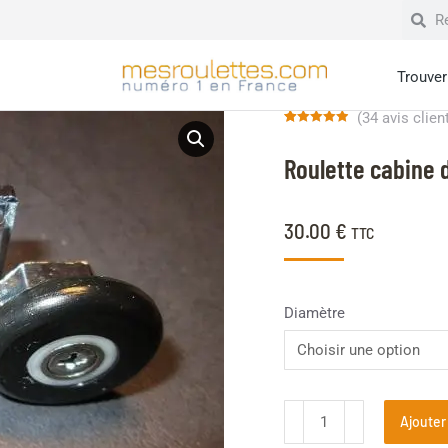
Trouver 
(
34
avis clien
Noté
34
4.91
sur 5
Roulette cabine 
basé sur
notations
client
30.00
€
TTC
Diamètre
Ajouter