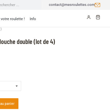
contact@mesroulettes.com
votre roulette !
Info
t)
douche double (lot de 4)
 au panier