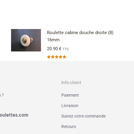
Roulette cabine douche droite (8)
16mm
20.90
€
TTC
Note
5.00
sur 5
Info client
 ?
Paiement
Livraison
oulettes.com
Suivez votre commande
Retours