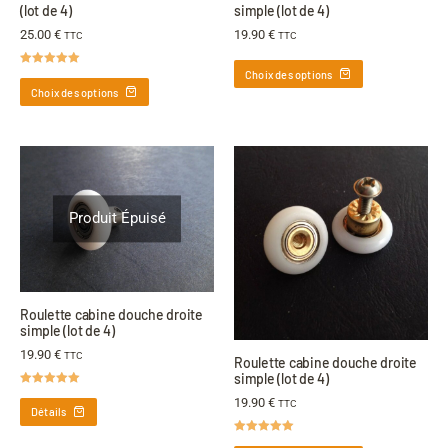
(lot de 4)
simple (lot de 4)
25.00
€
19.90
€
TTC
TTC
Choix des options
Note
5.00
sur 5
Choix des options
Produit Épuisé
Roulette cabine douche droite
simple (lot de 4)
19.90
€
TTC
Roulette cabine douche droite
simple (lot de 4)
Note
5.00
19.90
€
TTC
sur 5
Détails
Note
5.00