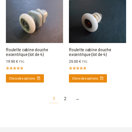
Roulette cabine douche
Roulette cabine douche
excentrique (lot de 4)
excentrique (lot de 4)
19.90
€
25.00
€
TTC
TTC
Note
4.92
Note
5.00
sur 5
sur 5
Choix des options
Choix des options
1
2
→