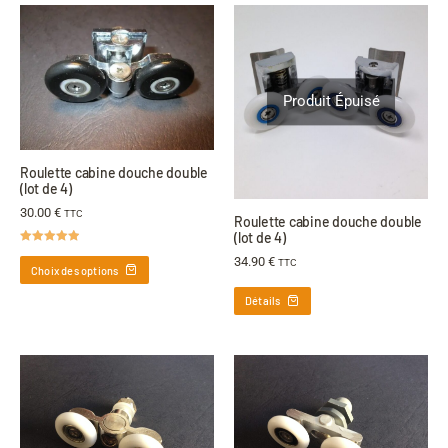
Produit Épuisé
Roulette cabine douche double
(lot de 4)
30.00
€
TTC
Roulette cabine douche double
(lot de 4)
Note
4.91
34.90
€
TTC
sur 5
Choix des options
Détails