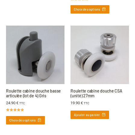
Note
5.00
sur 5
Choix des options
Roulette cabine douche basse
Roulette cabine douche CSA
articulée (lot de 4) Gris
(unité) 27mm
24.90
€
19.90
€
TTC
TTC
Ajouter au panier
Note
4.90
sur 5
Choix des options