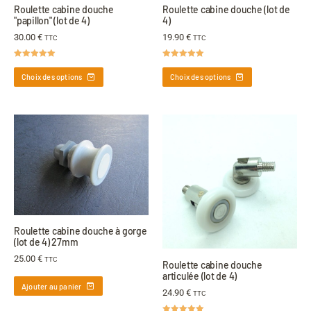
Roulette cabine douche
Roulette cabine douche (lot de
"papillon" (lot de 4)
4)
30.00
€
19.90
€
TTC
TTC
Note
5.00
Note
5.00
sur 5
sur 5
Choix des options
Choix des options
Roulette cabine douche à gorge
(lot de 4) 27mm
25.00
€
TTC
Roulette cabine douche
articulée (lot de 4)
Ajouter au panier
24.90
€
TTC