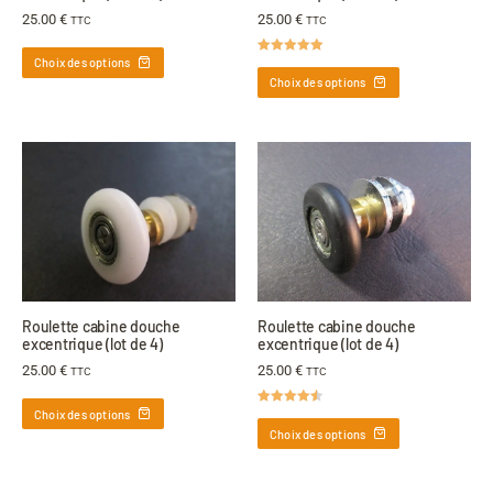
25.00
€
25.00
€
TTC
TTC
Choix des options
Note
5.00
sur 5
Choix des options
Roulette cabine douche
Roulette cabine douche
excentrique (lot de 4)
excentrique (lot de 4)
25.00
€
25.00
€
TTC
TTC
Choix des options
Note
4.50
sur 5
Choix des options