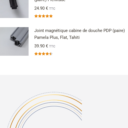
24.90
€
TTC
Note
5.00
sur 5
Joint magnétique cabine de douche PDP (paire)
Pamela Plus, Flat, Tahiti
39.90
€
TTC
Note
4.50
sur 5