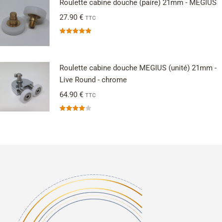
Roulette cabine douche (paire) 21mm - MEGIUS
27.90
€
TTC
Note
5.00
sur 5
Roulette cabine douche MEGIUS (unité) 21mm -
Live Round - chrome
64.90
€
TTC
Note
4.00
sur 5