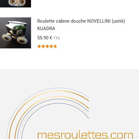
Note
4.50
sur 5
Roulette cabine douche NOVELLINI (unité)
KUADRA
55.90
€
TTC
Note
4.67
sur 5