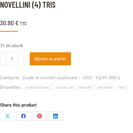
client
NOVELLINI (4) TRIS
30.90
€
TTC
11 en stock
Ajouter au panier
Catégorie :
Guide et crochet coulissant
UGS :
YQ/R1 098 G
Étiquettes :
INTERNATIONAL
NOVELLINI
RIVIERA
RIVIERA A
TRIS
Share this product