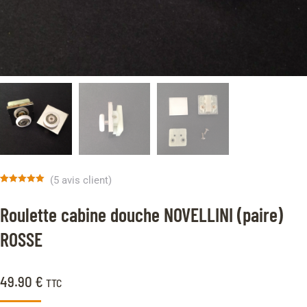
(
5
avis client)
Noté
5
5.00
sur 5 basé
Roulette cabine douche NOVELLINI (paire)
sur
notations
client
ROSSE
49.90
€
TTC