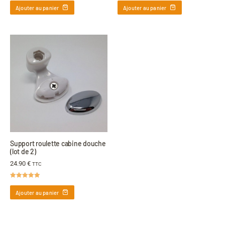
sur 5
sur 5
Ajouter au panier
Ajouter au panier
Support roulette cabine douche
(lot de 2)
24.90
€
TTC
Note
4.95
sur 5
Ajouter au panier