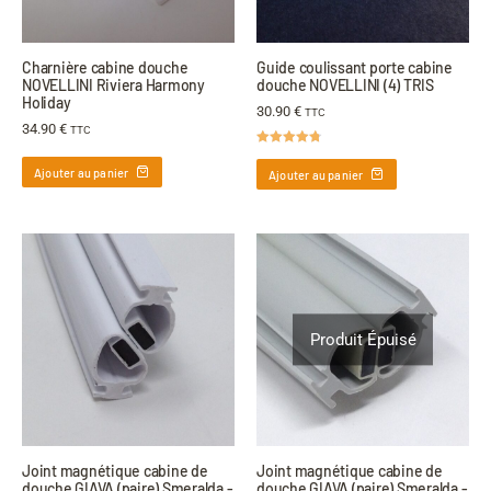
Charnière cabine douche
Guide coulissant porte cabine
NOVELLINI Riviera Harmony
douche NOVELLINI (4) TRIS
Holiday
30.90
€
TTC
34.90
€
TTC
Note
4.75
sur 5
Ajouter au panier
Ajouter au panier
Produit Épuisé
Joint magnétique cabine de
Joint magnétique cabine de
douche GIAVA (paire) Smeralda -
douche GIAVA (paire) Smeralda -