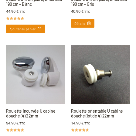
190 cm - Blanc
190 cm - Gris
44.90
€
40.90
€
TTC
TTC
Détails
Note
5.00
sur 5
Ajouter au panier
Roulette incurvée U cabine
Roulette orientable U cabine
douche (4) 22mm
douche (lot de 4) 22mm
34.90
€
14.90
€
TTC
TTC
Note
5.00
Note
4.75