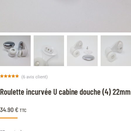
(
6
avis client)
Noté
6
5.00
sur 5 basé
Roulette incurvée U cabine douche (4) 22mm
sur
notations
client
34.90
€
TTC