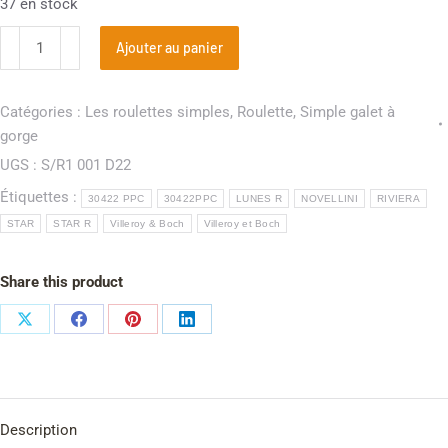
37 en stock
Ajouter au panier
Catégories :
Les roulettes simples
,
Roulette
,
Simple galet à
gorge
UGS :
S/R1 001 D22
Étiquettes :
30422 PPC
30422PPC
LUNES R
NOVELLINI
RIVIERA
STAR
STAR R
Villeroy & Boch
Villeroy et Boch
Share this product
Description