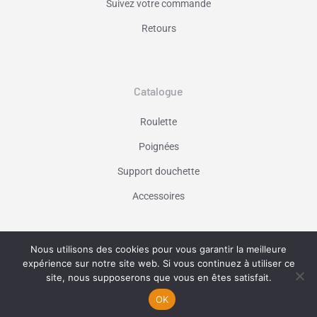
Suivez votre commande
Retours
Catalogue
Roulette
Poignées
Support douchette
Accessoires
Nous utilisons des cookies pour vous garantir la meilleure
Vaniseo - votre agence web à Marseille -
expérience sur notre site web. Si vous continuez à utiliser ce
En savoir plus
site, nous supposerons que vous en êtes satisfait.
OK