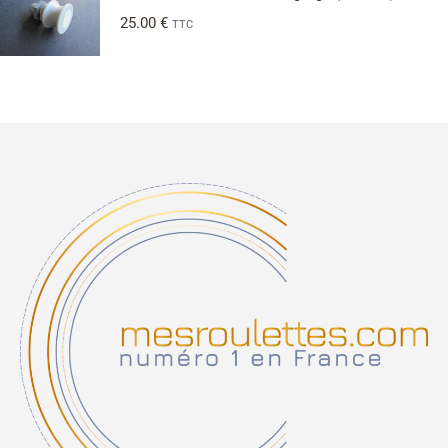
25.00
€
TTC