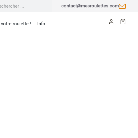
contact@mesroulettes.com
votre roulette !
Info