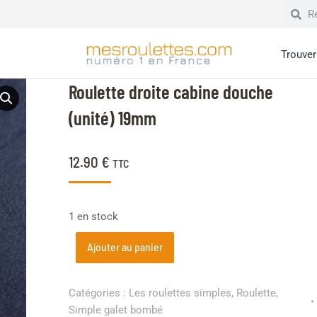
Trouver 
Roulette droite cabine douche
(unité) 19mm
12.90
€
TTC
1 en stock
Ajouter au panier
Catégories :
Les roulettes simples
,
Roulette
,
Simple galet bombé