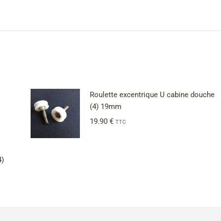
Roulette excentrique U cabine douche
(4) 19mm
19.90
€
TTC
4)