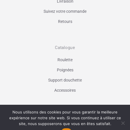
Livraison
Suivez votre commande
Retours
Catalogue
Roulette
Poignées
Support douchette
Accessoires
Nous utilisons des cookies pour vous garantir la meilleure
Vaniseo - votre agence web à Marseille -
expérience sur notre site web. Si vous continuez à utiliser ce
En savoir plus
site, nous supposerons que vous en êtes satisfait.