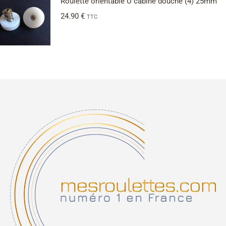
Roulette orientable U cabine douche (4) 25mm
24.90
€
TTC