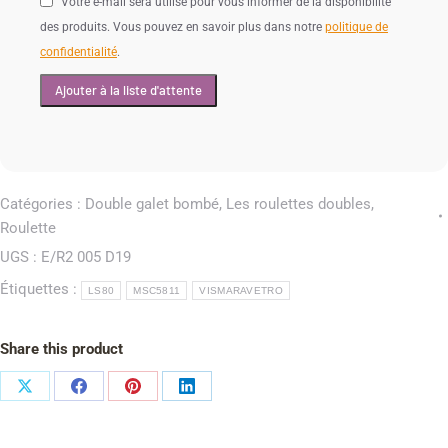
Votre e-mail sera utilisé pour vous informer de la disponibilité
des produits. Vous pouvez en savoir plus dans notre
politique de
confidentialité
.
Catégories :
Double galet bombé
,
Les roulettes doubles
,
Roulette
UGS :
E/R2 005 D19
Étiquettes :
LS80
MSC5811
VISMARAVETRO
Share this product