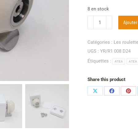
8 en stock
Ajouter
Catégories :
Les roulett
UGS :
YR/R1 008 D24
Étiquettes :
ATEA
ATEA
Share this product