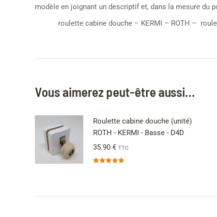
modèle en joignant un descriptif et, dans la mesure du 
roulette cabine douche – KERMI – ROTH – roulett
Vous aimerez peut-être aussi…
Roulette cabine douche (unité)
ROTH - KERMI - Basse - D4D
35.90
€
TTC
Note
5.00
sur 5