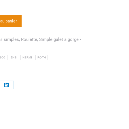
 au panier
es simples
,
Roulette
,
Simple galet à gorge
 900
D4B
KERMI
ROTH