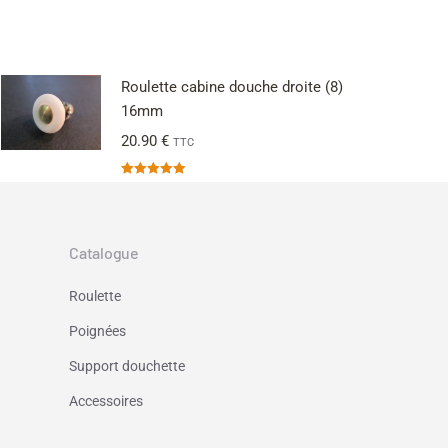
Roulette cabine douche droite (8)
16mm
20.90
€
TTC
Note
5.00
sur 5
Catalogue
Roulette
Poignées
Support douchette
Accessoires