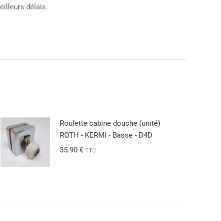
illeurs délais.
Roulette cabine douche (unité)
ROTH - KERMI - Basse - D4D
35.90
€
TTC