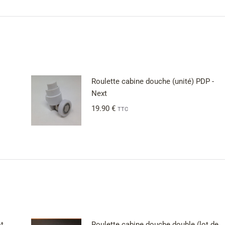
Roulette cabine douche (unité) PDP -
Next
19.90
€
TTC
t
Roulette cabine douche double (lot de