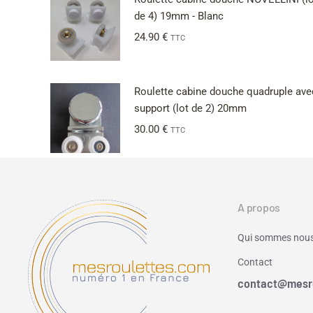
de 4) 19mm - Blanc
24.90
€
TTC
Roulette cabine douche quadruple ave
support (lot de 2) 20mm
30.00
€
TTC
A propos
Qui sommes nous
Contact
contact@mesr