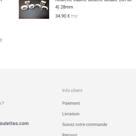
4) 28mm
34.90
€
TTC
c
Info client
 ?
Paiement
Livraison
oulettes.com
Suivez votre commande
Retours