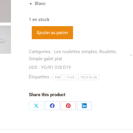
Blanc
1 en stock
Ajouter au panier
Catégories :
Les roulettes simples
,
Roulette
,
Simple galet plat
UGS :
YG/R1 018 D19
Étiquettes :
PDP
T+C5
TICO PLUS
Share this product