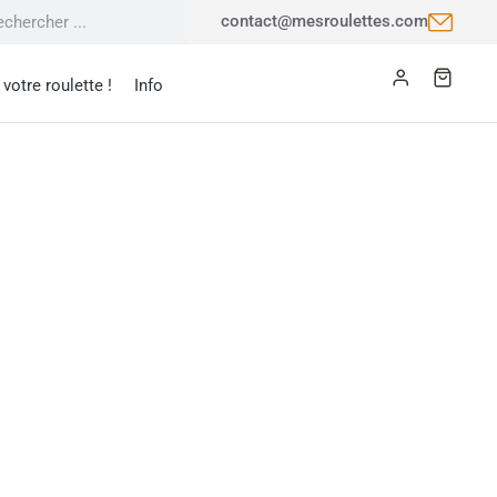
contact@mesroulettes.com
votre roulette !
Info