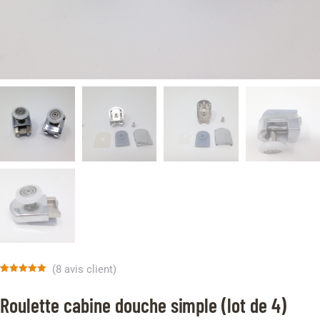
(
8
avis client)
Noté
8
5.00
sur 5 basé
Roulette cabine douche simple (lot de 4)
sur
notations