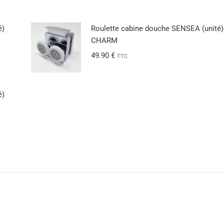
é)
Roulette cabine douche SENSEA (unité)
CHARM
49.90
€
TTC
é)