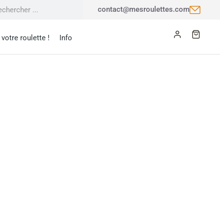
contact@mesroulettes.com
votre roulette !
Info