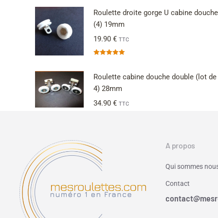
Roulette droite gorge U cabine douche
(4) 19mm
19.90
€
TTC
Note
5.00
sur 5
Roulette cabine douche double (lot de
4) 28mm
34.90
€
TTC
A propos
Qui sommes nous
Contact
contact@mesr