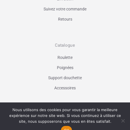
Suivez votre commande
Retours
Catalogue
Roulette
Poignées
Support douchette
Accessoires
Nous utilisons des cookies pour vous garantir la meilleure
Vaniseo - votre agence web à Marseille -
expérience sur notre site web. Si vous continuez à utiliser ce
En savoir plus
site, nous supposerons que vous en êtes satisfait.