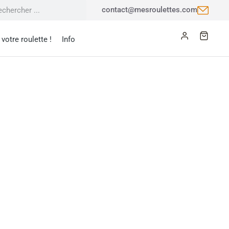
contact@mesroulettes.com
votre roulette !
Info