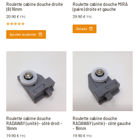
Roulette cabine douche droite
Roulette cabine douche MIRA
(8) 16mm
(paire) droite et gauche
20.90
€
29.90
€
TTC
TTC
Détails
Note
5.00
sur 5
Ajouter au panier
Roulette cabine douche
Roulette cabine douche
RADAWAY (unité) - côté droit -
RADAWAY (unité) - côté gauche
16mm
- 16mm
19.90
€
19.90
€
TTC
TTC