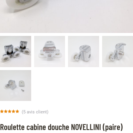
(
5
avis client)
Noté
5
5.00
sur 5 basé
Roulette cabine douche NOVELLINI (paire)
sur
notations