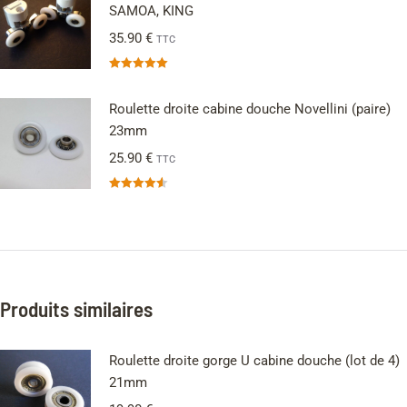
SAMOA, KING
35.90
€
TTC
Note
5.00
sur 5
Roulette droite cabine douche Novellini (paire)
23mm
25.90
€
TTC
Note
4.56
sur 5
Produits similaires
Roulette droite gorge U cabine douche (lot de 4)
21mm