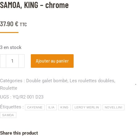
client
SAMOA, KING – chrome
37.90
€
TTC
3 en stock
Ajouter au panier
Catégories :
Double galet bombé
,
Les roulettes doubles
,
Roulette
UGS :
YQ/R2 001 D23
Étiquettes :
CAYENNE
ILIA
KING
LEROY MERLIN
NOVELLINI
SAMOA
Share this product