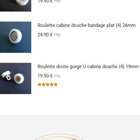
19.90
€
TTC
Roulette cabine douche bandage plat (4) 26mm
24.90
€
TTC
Roulette droite gorge U cabine douche (4) 19mm
19.90
€
TTC
Note
5.00
sur 5