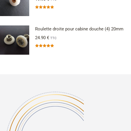
Note
5.00
sur 5
Roulette droite pour cabine douche (4) 20mm
24.90
€
TTC
Note
5.00
sur 5