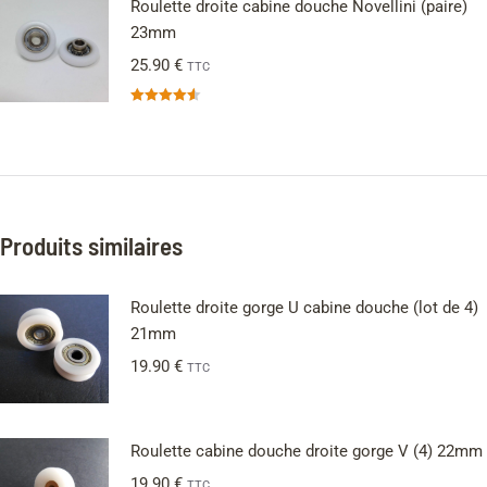
Roulette droite cabine douche Novellini (paire)
23mm
25.90
€
TTC
Note
4.56
sur 5
Produits similaires
Roulette droite gorge U cabine douche (lot de 4)
21mm
19.90
€
TTC
Roulette cabine douche droite gorge V (4) 22mm
19.90
€
TTC