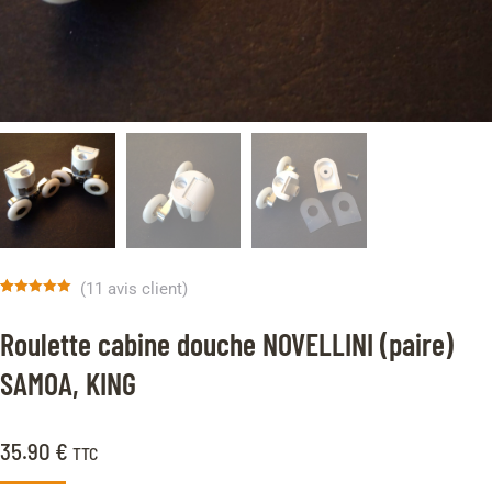
(
11
avis client)
Noté
11
5.00
sur 5 basé
Roulette cabine douche NOVELLINI (paire)
sur
notations
client
SAMOA, KING
35.90
€
TTC