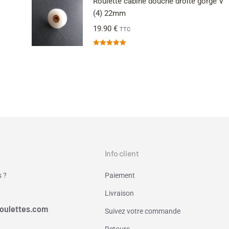
Roulette cabine douche droite gorge V
(4) 22mm
19.90
€
TTC
Note
5.00
sur 5
Info client
 ?
Paiement
Livraison
oulettes.com
Suivez votre commande