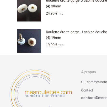
Roulette droite gorge U cabine douche
(4) 30mm
24.90
€
TTC
Roulette droite gorge U cabine douche
(4) 19mm
19.90
€
TTC
A propos
Qui sommes nous
Contact
contact@mesr