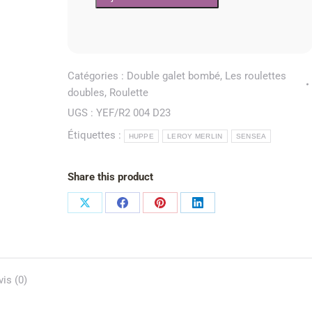
Catégories :
Double galet bombé
,
Les roulettes
doubles
,
Roulette
UGS :
YEF/R2 004 D23
Étiquettes :
HUPPE
LEROY MERLIN
SENSEA
Share this product
vis (0)