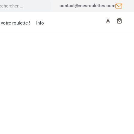
contact@mesroulettes.com
votre roulette !
Info