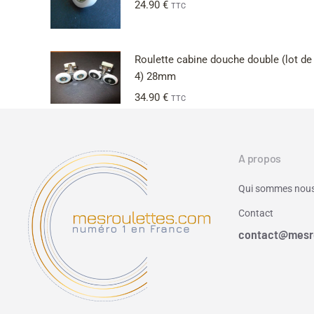
24.90
€
TTC
Roulette cabine douche double (lot de
4) 28mm
34.90
€
TTC
A propos
Qui sommes nous
Contact
contact@mesr