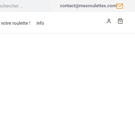
contact@mesroulettes.com
votre roulette !
Info