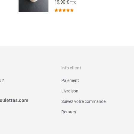
19.90
€
TTC
Note
5.00
sur 5
Info client
 ?
Paiement
Livraison
oulettes.com
Suivez votre commande
Retours