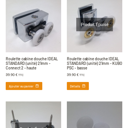
Produit Épuisé
Roulette cabine douche IDEAL
Roulette cabine douche IDEAL
STANDARD (unité) 21mm -
STANDARD (unité) 21mm - KUBO
Connect 2 - haute
PSC - basse
39.90
€
39.90
€
TTC
TTC
Ajouter au panier
Détails