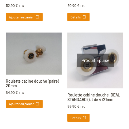
52.90
€
50.90
€
TTC
TTC
Ajouter au panier
Détails
Produit Épuisé
Roulette cabine douche (paire)
20mm
34.90
€
TTC
Roulette cabine douche IDEAL
STANDARD (lot de 4) 21mm
Ajouter au panier
99.90
€
TTC
Détails