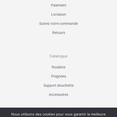
Paiement
Livraison
Suivez votre commande
Retours
Catalogue
Roulette
Poignées
Support douchette
Accessoires
Nous utilisons des cookies pour vous garantir la meilleure
Vaniseo - votre agence web à Marseille -