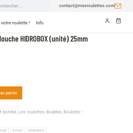
contact@mesroulettes.com
votre roulette !
Info
 douche HIDROBOX (unité) 25mm
 au panier
et bombé
,
Les roulettes doubles
,
Roulette
ESDE
EVIAN
HIDROBOX