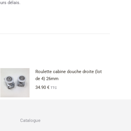
urs délais.
Roulette cabine douche droite (lot
de 4) 26mm
34.90
€
TTC
Catalogue