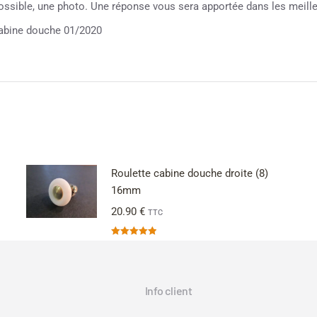
possible, une photo. Une réponse vous sera apportée dans les meille
bine douche 01/2020
Roulette cabine douche droite (8)
16mm
20.90
€
TTC
Note
5.00
sur 5
Info client