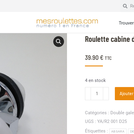
Trouver 
Roulette cabine
39.90
€
TTC
4 en stock
Ajouter
Catégories :
Double gal
UGS :
YA/R2 001 D25
Étiquettes :
ABSARA
D