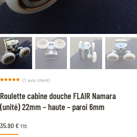
(
1
avis client)
Noté
1
5.00
sur 5 basé
Roulette cabine douche FLAIR Namara
sur
notation
client
(unité) 22mm – haute – paroi 6mm
35.90
€
TTC