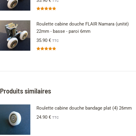
35.90
€
TTC
Note
5.00
sur 5
Roulette cabine douche FLAIR Namara (unité)
22mm - basse - paroi 6mm
35.90
€
TTC
Note
5.00
sur 5
Produits similaires
Roulette cabine douche bandage plat (4) 26mm
24.90
€
TTC