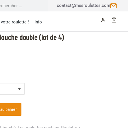
contact@mesroulettes.com
votre roulette !
Info
douche double (lot de 4)
 au panier
et bombé
,
Les roulettes doubles
,
Roulette