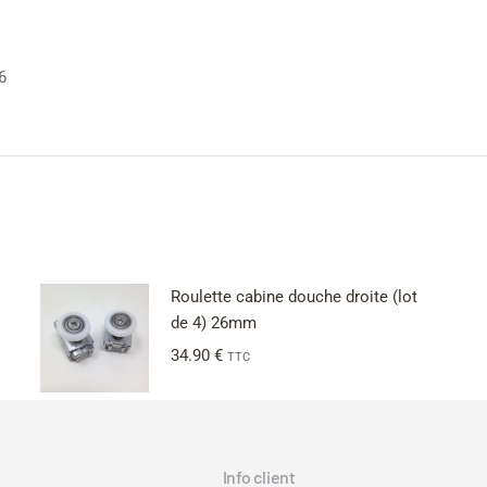
6
Roulette cabine douche droite (lot
de 4) 26mm
34.90
€
TTC
Info client