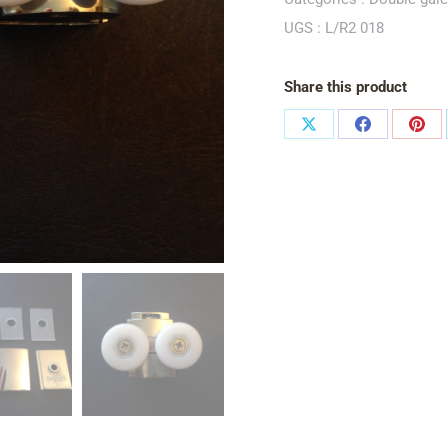
UGS :
L/R2 018
Share this product