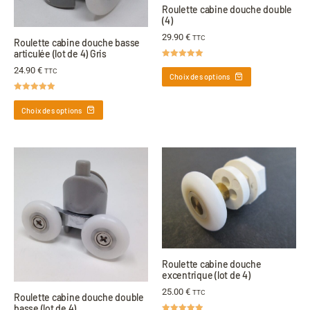
Roulette cabine douche double
(4)
29.90
€
TTC
Roulette cabine douche basse
articulée (lot de 4) Gris
Note
5.00
24.90
€
TTC
sur 5
Choix des options
Note
4.90
sur 5
Choix des options
Roulette cabine douche
excentrique (lot de 4)
25.00
€
TTC
Roulette cabine douche double
basse (lot de 4)