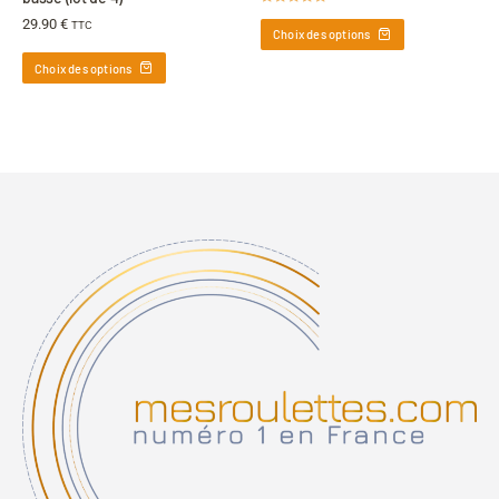
Note
4.89
29.90
€
TTC
sur 5
Choix des options
Choix des options