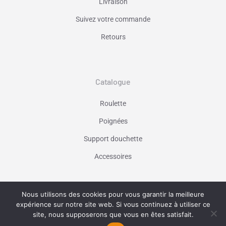
Livraison
Suivez votre commande
Retours
Catalogue
Roulette
Poignées
Support douchette
Accessoires
Nous utilisons des cookies pour vous garantir la meilleure
Vaniseo - votre agence web à Marseille -
expérience sur notre site web. Si vous continuez à utiliser ce
En savoir plus
site, nous supposerons que vous en êtes satisfait.