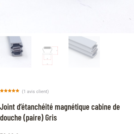
(
1
avis client)
Noté
1
5.00
sur 5 basé
Joint d’étanchéité magnétique cabine de
sur
notation
client
douche (paire) Gris