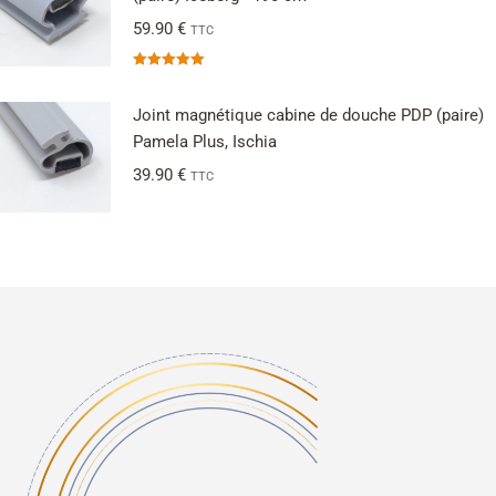
59.90
€
TTC
Note
5.00
sur 5
Joint magnétique cabine de douche PDP (paire)
Pamela Plus, Ischia
39.90
€
TTC