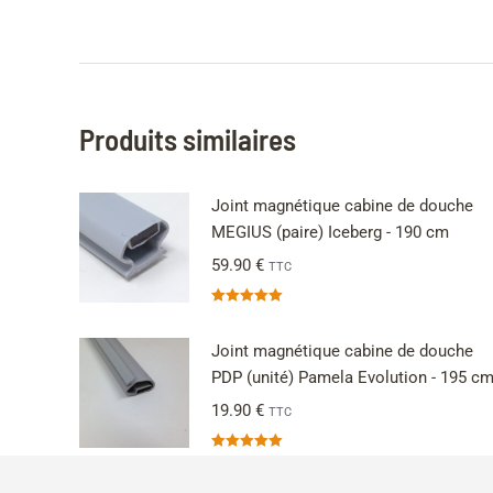
Note
5.00
sur 5
Produits similaires
Joint magnétique cabine de douche
MEGIUS (paire) Iceberg - 190 cm
59.90
€
TTC
Note
5.00
sur 5
Joint magnétique cabine de douche
PDP (unité) Pamela Evolution - 195 c
19.90
€
TTC
Note
5.00
sur 5