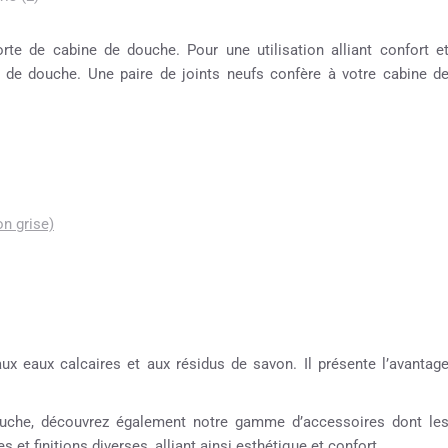
te de cabine de douche. Pour une utilisation alliant confort e
e de douche. Une paire de joints neufs confère à votre cabine d
on grise)
aux eaux calcaires et aux résidus de savon. Il présente l’avantag
 douche, découvrez également notre gamme d’accessoires dont le
 et finitions diverses, alliant ainsi esthétique et confort.