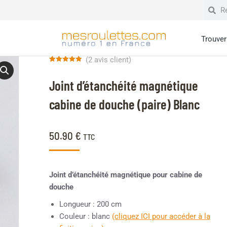
Trouver 
(
2
avis client)
Noté
2
5.00
sur 5 basé
Joint d’étanchéité magnétique
sur
notations
client
cabine de douche (paire) Blanc
50.90
€
TTC
Joint d’étanchéité magnétique pour cabine de
douche
Longueur : 200 cm
Couleur : blanc
(cliquez ICI pour accéder à la