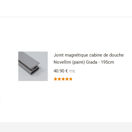
Joint magnétique cabine de douche
Novellini (paire) Giada - 195cm
40.90
€
TTC
Note
4.83
sur 5
m