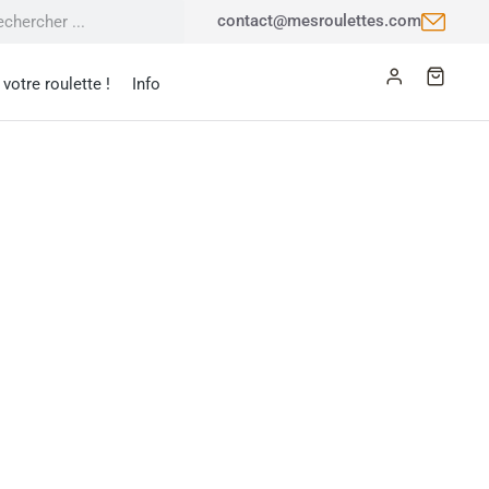
contact@mesroulettes.com
votre roulette !
Info