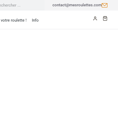
contact@mesroulettes.com
votre roulette !
Info