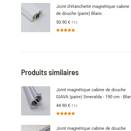
Joint d'étanchéité magnétique cabine
de douche (paire) Blanc
50.90
€
TTC
Note
5.00
sur 5
Produits similaires
Joint magnétique cabine de douche
GIAVA (paire) Smeralda - 190 cm - Bla
44.90
€
TTC
Note
5.00
sur 5
Joint magnétique cabine de douche