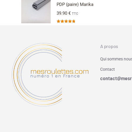
PDP (paire) Marika
39.90
€
TTC
Note
4.80
sur 5
A propos
Qui sommes nous
Contact
contact@mesr