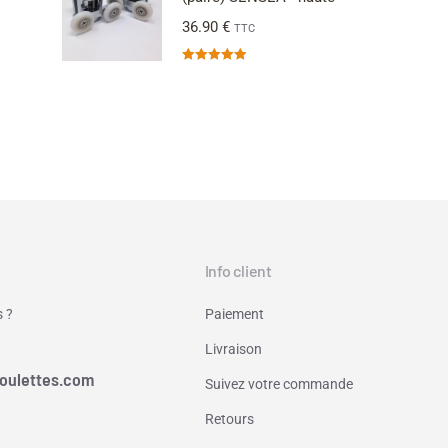
36.90
€
TTC
Note
4.94
sur 5
Info client
 ?
Paiement
Livraison
oulettes.com
Suivez votre commande
Retours