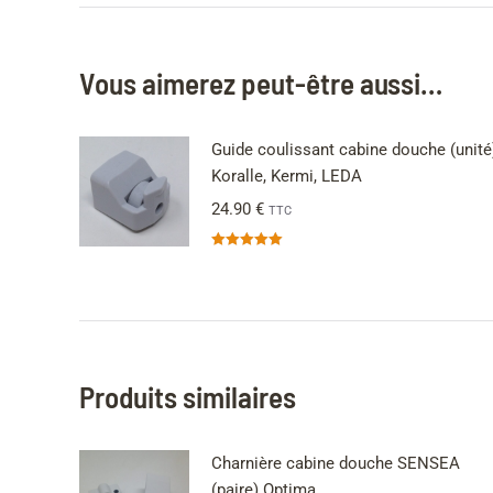
Vous aimerez peut-être aussi…
Guide coulissant cabine douche (unité
Koralle, Kermi, LEDA
24.90
€
TTC
Note
5.00
sur 5
Produits similaires
Charnière cabine douche SENSEA
(paire) Optima