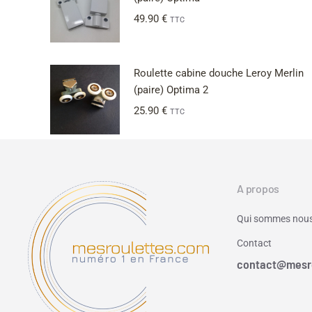
49.90
€
TTC
Roulette cabine douche Leroy Merlin
(paire) Optima 2
25.90
€
TTC
A propos
Qui sommes nous
Contact
contact@mesr