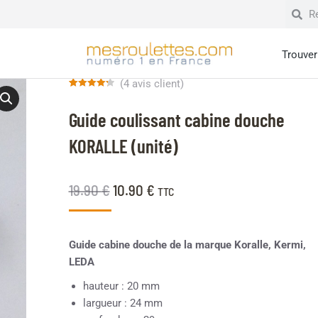
Trouver 
(
4
avis client)
Noté
4
4.25
sur 5
Guide coulissant cabine douche
basé sur
notations
client
KORALLE (unité)
19.90
€
10.90
€
TTC
Guide cabine douche de la marque Koralle, Kermi,
LEDA
hauteur : 20 mm
largueur : 24 mm