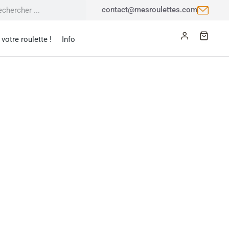
contact@mesroulettes.com
votre roulette !
Info