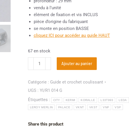
profondeur : 29 mm
vendu à l’unité
élément de fixation et vis INCLUS
pièce d’origine du fabriquant
se monte en position BASSE
cliquez ICI pour accéder au guide HAUT
67 en stock
Ajouter au panier
Catégorie :
Guide et crochet coulissant
UGS :
YI/R1 014 G
Étiquettes :
CITY
KERMI
KORALLE
L33T993
LEDA
LEROY MERLIN
PALACE
VKNT
VKST
VNP
VSP
Share this product